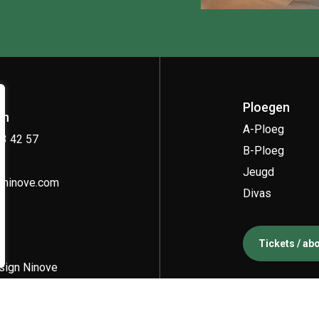
Ploegen
on
A-Ploeg
33 42 57
B-Ploeg
Jeugd
kninove.com
Divas
Tickets / a
ign Ninove