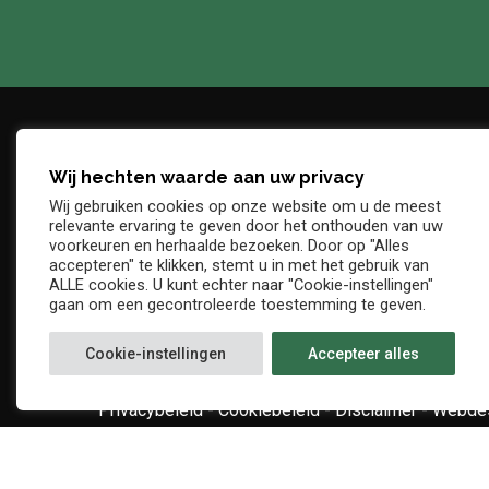
Wij hechten waarde aan uw privacy
Adres
Telefo
Wij gebruiken cookies op onze website om u de meest
Denderstraat, z/n
+32 54 
relevante ervaring te geven door het onthouden van uw
E-mail
voorkeuren en herhaalde bezoeken. Door op "Alles
9402 Ninove
accepteren" te klikken, stemt u in met het gebruik van
info@kv
ALLE cookies. U kunt echter naar "Cookie-instellingen"
gaan om een gecontroleerde toestemming te geven.
Cookie-instellingen
Accepteer alles
Privacybeleid
-
Cookiebeleid
-
Disclaimer
-
Webdes