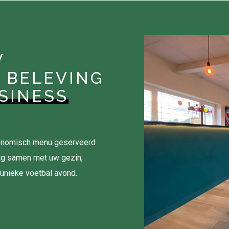
W
 BELEVING
SINESS
tronomisch menu geserveerd
ag samen met uw gezin,
 unieke voetbal avond.