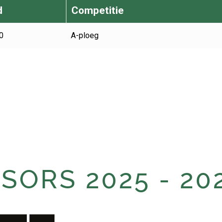
d
Competitie
0
A-ploeg
ORS 2025 - 20