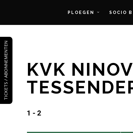
PLOEGEN
SOCIO 
Skip
to
TICKETS / ABONNEMENTEN
main
content
KVK NINOV
TESSENDE
1 - 2