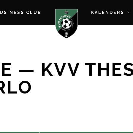
BUSINESS CLUB
KALENDERS
E — KVV THE
RLO