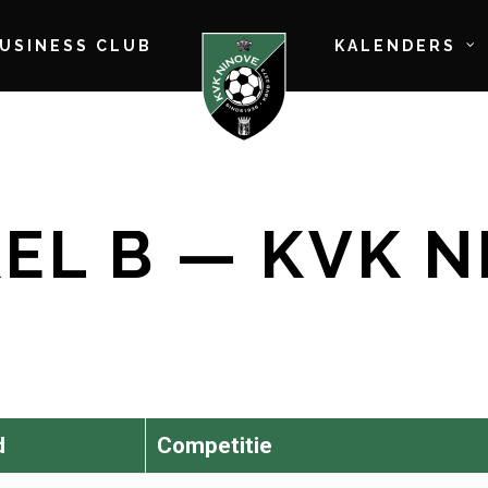
BUSINESS CLUB
KALENDERS
EL B — KVK N
d
Competitie