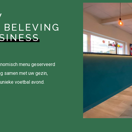
W
 BELEVING
SINESS
tronomisch menu geserveerd
ag samen met uw gezin,
 unieke voetbal avond.