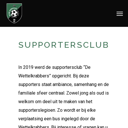
Skip
Men
to
main
content
SUPPORTERSCLUB
In 2019 werd de supportersclub “De
Wettelkrabbers” opgericht. Bij deze
supporters staat ambiance, samenhang en de
familiale sfeer centraal. Zowel jong als oud is
welkom om deel uit te maken van het
supporterslegioen. Zo wordt er bij elke
verplaatsing een bus ingelegd door de
Wettelkrabbers. Bij interesse of vragen kan u