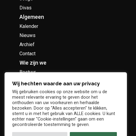
Divas
Algemeen
Kalender
Nieuws
Archief
Contact
Wie zijn we
Bestuur
Geschiedenis
Wij hechten waarde aan uw privacy
Supportersclub
Wij gebruiken cookies op onze website om u de
meest relevante ervaring te geven door het
Socio Business Club
onthouden van uw voorkeuren en herhaalde
bezoeken. Door op "Alles accepteren" te klikken,
stemt u in met het gebruik van ALLE cookies. U kunt
echter naar "Cookie-instellingen" gaan om een
gecontroleerde toestemming te geven.
Tickets / abonnementen