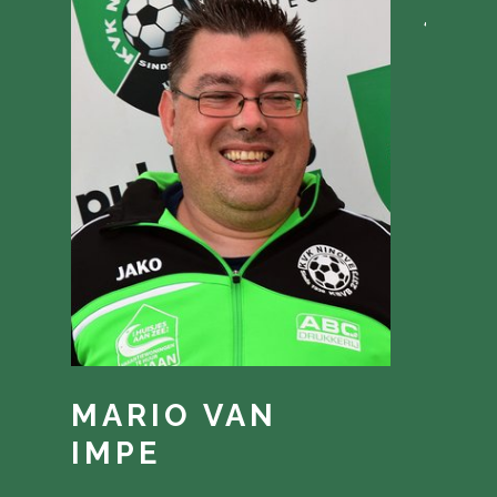
JAR
D’
MARIO VAN
IMPE