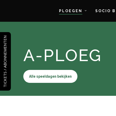
Skip
to
PLOEGEN
SOCIO 
main
content
TICKETS / ABONNEMENTEN
A-PLOEG
Alle speeldagen bekijken