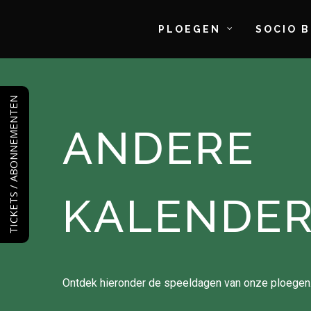
Skip
to
PLOEGEN
SOCIO 
main
content
TICKETS / ABONNEMENTEN
ANDERE
KALENDE
Ontdek hieronder de speeldagen van onze ploegen