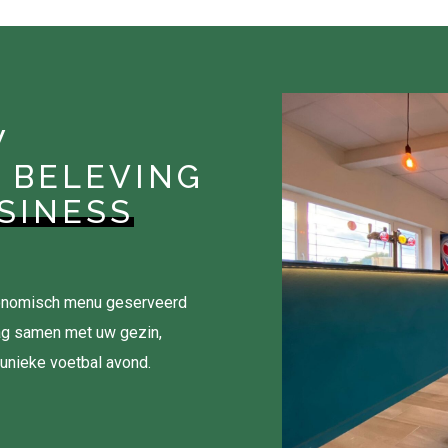
W
 BELEVING
SINESS
tronomisch menu geserveerd
ag samen met uw gezin,
 unieke voetbal avond.