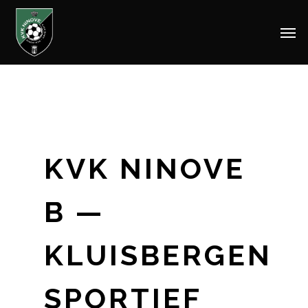
Men
Skip
to
main
content
KVK NINOVE
B —
KLUISBERGEN
SPORTIEF