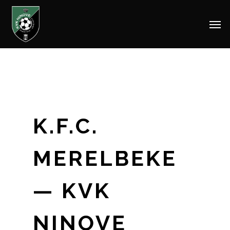
Men
Skip
to
main
content
K.F.C.
MERELBEKE
— KVK
NINOVE