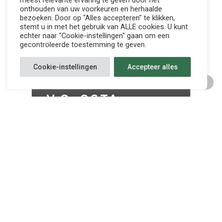
meest relevante ervaring te geven door het
onthouden van uw voorkeuren en herhaalde
bezoeken. Door op "Alles accepteren" te klikken,
stemt u in met het gebruik van ALLE cookies. U kunt
echter naar "Cookie-instellingen" gaan om een
gecontroleerde toestemming te geven.
Cookie-instellingen
Accepteer alles
V.C. OSTA
MEERBEKE —
KVK NINOVE B