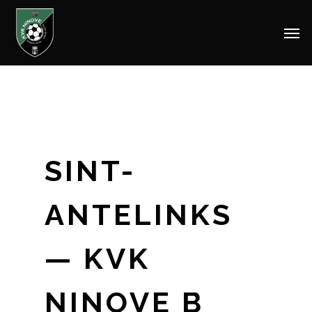
Men
Skip
to
main
content
SINT-
ANTELINKS
— KVK
NINOVE B