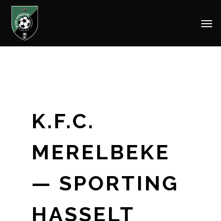
Men
Skip
to
main
content
K.F.C.
MERELBEKE
— SPORTING
HASSELT