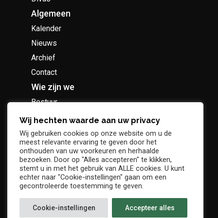
Algemeen
Kalender
Nieuws
Archief
Contact
Wie zijn we
Bestuur
Geschiedenis
Wij hechten waarde aan uw privacy
Supportersclub
Wij gebruiken cookies op onze website om u de
meest relevante ervaring te geven door het
Socio Business Club
onthouden van uw voorkeuren en herhaalde
bezoeken. Door op "Alles accepteren" te klikken,
stemt u in met het gebruik van ALLE cookies. U kunt
echter naar "Cookie-instellingen" gaan om een
gecontroleerde toestemming te geven.
Tickets / abonnementen
Cookie-instellingen
Accepteer alles