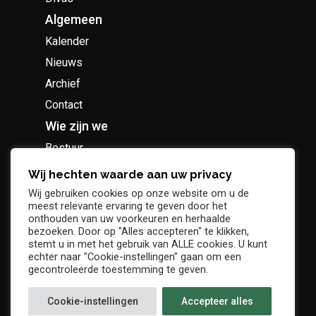
Algemeen
Kalender
Nieuws
Archief
Contact
Wie zijn we
Bestuur
Geschiedenis
Wij hechten waarde aan uw privacy
Supportersclub
Wij gebruiken cookies op onze website om u de
meest relevante ervaring te geven door het
Socio Business Club
onthouden van uw voorkeuren en herhaalde
bezoeken. Door op "Alles accepteren" te klikken,
stemt u in met het gebruik van ALLE cookies. U kunt
echter naar "Cookie-instellingen" gaan om een
gecontroleerde toestemming te geven.
Tickets / abonnementen
Cookie-instellingen
Accepteer alles