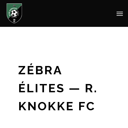
Men
Skip
to
main
content
ZÉBRA
ÉLITES — R.
KNOKKE FC