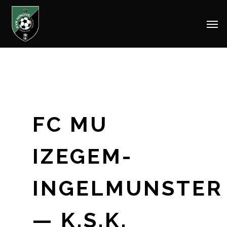
Men
Skip
to
main
content
FC MU
IZEGEM-
INGELMUNSTER
— K.S.K.