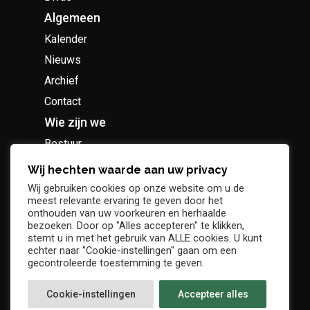
Algemeen
Kalender
Nieuws
Archief
Contact
Wie zijn we
Bestuur
Geschiedenis
Wij hechten waarde aan uw privacy
Supportersclub
Wij gebruiken cookies op onze website om u de
meest relevante ervaring te geven door het
Socio Business Club
onthouden van uw voorkeuren en herhaalde
bezoeken. Door op "Alles accepteren" te klikken,
stemt u in met het gebruik van ALLE cookies. U kunt
echter naar "Cookie-instellingen" gaan om een
gecontroleerde toestemming te geven.
Tickets / abonnementen
Cookie-instellingen
Accepteer alles