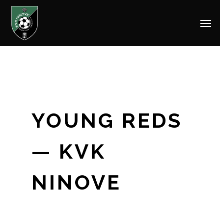
Men
Skip
to
main
content
YOUNG REDS
— KVK
NINOVE