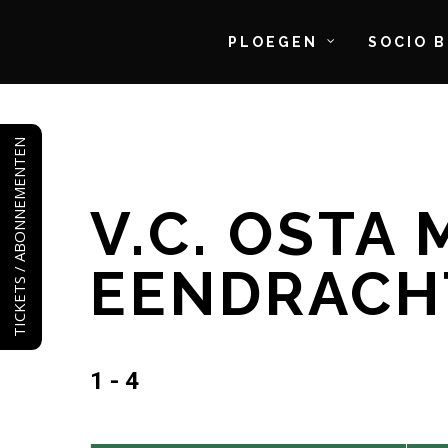
PLOEGEN
SOCIO 
Skip
to
TICKETS / ABONNEMENTEN
main
content
V.C. OSTA 
EENDRACH
1 - 4