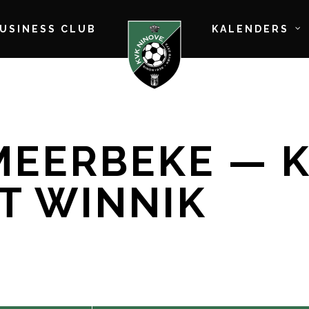
BUSINESS CLUB
KALENDERS
MEERBEKE — K
T WINNIK