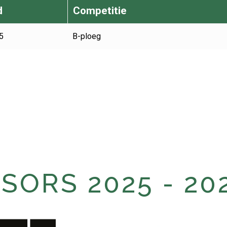
d
Competitie
5
B-ploeg
ORS 2025 - 20