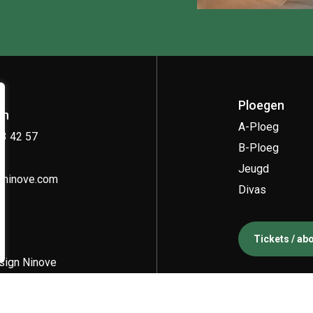
Ploegen
on
A-Ploeg
33 42 57
B-Ploeg
Jeugd
kninove.com
Divas
Tickets / a
ign Ninove