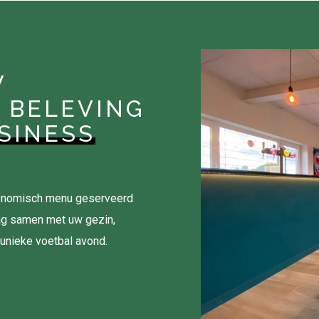
W
 BELEVING
SINESS
tronomisch menu geserveerd
ag samen met uw gezin,
 unieke voetbal avond.