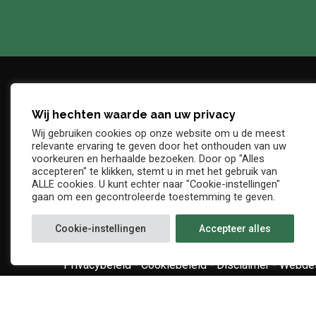
Wij hechten waarde aan uw privacy
Adres
Telefo
Wij gebruiken cookies op onze website om u de meest
Denderstraat, z/n
+32 54 
relevante ervaring te geven door het onthouden van uw
E-mail
voorkeuren en herhaalde bezoeken. Door op "Alles
9402 Ninove
accepteren" te klikken, stemt u in met het gebruik van
info@kv
ALLE cookies. U kunt echter naar "Cookie-instellingen"
gaan om een gecontroleerde toestemming te geven.
Cookie-instellingen
Accepteer alles
Privacybeleid
-
Cookiebeleid
-
Disclaimer
-
Webdes