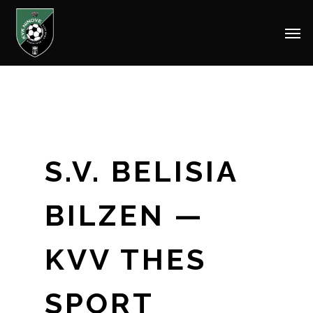
Men
Skip
to
main
content
S.V. BELISIA
BILZEN —
KVV THES
SPORT