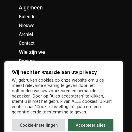
Algemeen
Kalender
Nieuws
Archief
Contact
Wie zijn we
Bestuur
Geschiedenis
Wij hechten waarde aan uw privacy
Supportersclub
Wij gebruiken cookies op onze website om u de
meest relevante ervaring te geven door het
Socio Business Club
onthouden van uw voorkeuren en herhaalde
bezoeken. Door op "Alles accepteren" te klikken,
stemt u in met het gebruik van ALLE cookies. U kunt
echter naar "Cookie-instellingen" gaan om een
gecontroleerde toestemming te geven.
Tickets / abonnementen
Cookie-instellingen
Accepteer alles