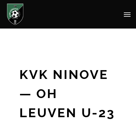
Men
Skip
to
main
content
KVK NINOVE
— OH
LEUVEN U-23