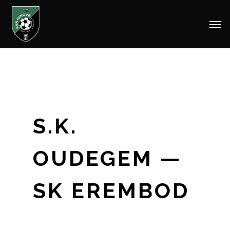
Men
Skip
to
main
content
S.K.
OUDEGEM —
SK EREMBOD