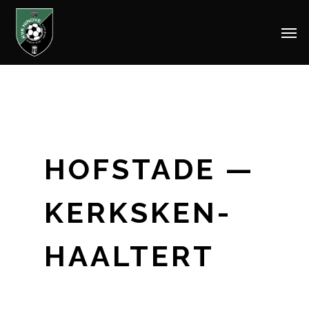
Men
Skip
to
main
content
HOFSTADE —
KERKSKEN-
HAALTERT