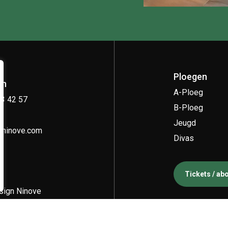
Ploegen
on
A-Ploeg
33 42 57
B-Ploeg
Jeugd
kninove.com
Divas
Tickets / a
ign Ninove