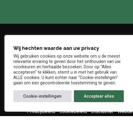
Wij hechten waarde aan uw privacy
Adres
Telefo
Wij gebruiken cookies op onze website om u de meest
Denderstraat, z/n
+32 54 
relevante ervaring te geven door het onthouden van uw
E-mail
voorkeuren en herhaalde bezoeken. Door op "Alles
9402 Ninove
accepteren" te klikken, stemt u in met het gebruik van
info@kv
ALLE cookies. U kunt echter naar "Cookie-instellingen"
gaan om een gecontroleerde toestemming te geven.
Cookie-instellingen
Accepteer alles
Privacybeleid
-
Cookiebeleid
-
Disclaimer
-
Webdes