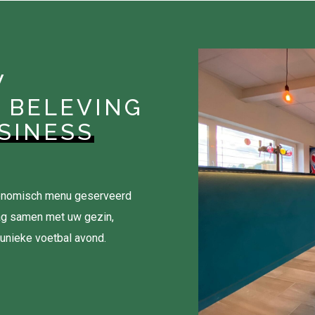
W
 BELEVING
SINESS
tronomisch menu geserveerd
ag samen met uw gezin,
 unieke voetbal avond.