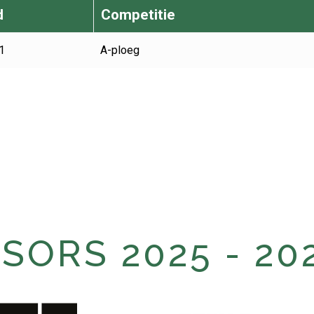
d
Competitie
1
A-ploeg
ORS 2025 - 20