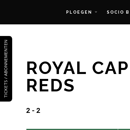
PLOEGEN
SOCIO 
Skip
to
TICKETS / ABONNEMENTEN
main
content
ROYAL CAP
REDS
2 - 2