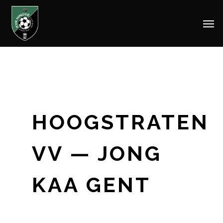
Men
Skip
to
main
content
HOOGSTRATEN
VV — JONG
KAA GENT