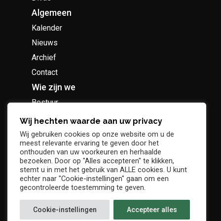
Algemeen
Kalender
Nieuws
Archief
Contact
Wie zijn we
Bestuur
Geschiedenis
Wij hechten waarde aan uw privacy
Supportersclub
Wij gebruiken cookies op onze website om u de
meest relevante ervaring te geven door het
Socio Business Club
onthouden van uw voorkeuren en herhaalde
bezoeken. Door op "Alles accepteren" te klikken,
stemt u in met het gebruik van ALLE cookies. U kunt
echter naar "Cookie-instellingen" gaan om een
gecontroleerde toestemming te geven.
Tickets / abonnementen
Cookie-instellingen
Accepteer alles