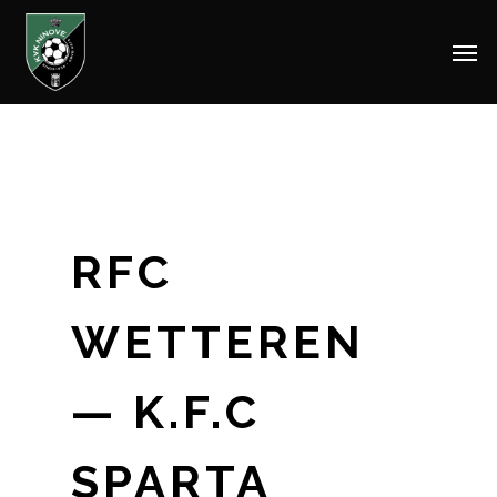
Men
Skip
to
main
content
RFC
WETTEREN
— K.F.C
SPARTA