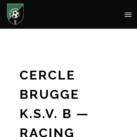
Men
Skip
to
main
content
CERCLE
BRUGGE
K.S.V. B —
RACING