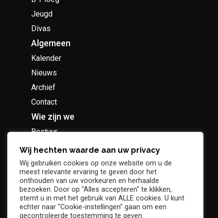
Jeugd
Divas
Algemeen
Kalender
Nieuws
Archief
Contact
Wie zijn we
Bestuur
Geschiedenis
Wij hechten waarde aan uw privacy
Supportersclub
Wij gebruiken cookies op onze website om u de
meest relevante ervaring te geven door het
Socio Business Club
onthouden van uw voorkeuren en herhaalde
bezoeken. Door op "Alles accepteren" te klikken,
stemt u in met het gebruik van ALLE cookies. U kunt
echter naar "Cookie-instellingen" gaan om een
gecontroleerde toestemming te geven.