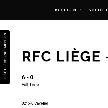
PLOEGEN
SOCIO 
Skip
to
TICKETS / ABONNEMENTEN
main
content
RFC LIÈGE
6 - 0
Full Time
82' 5-0 Cavelier