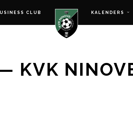
BUSINESS CLUB
KALENDERS
 — KVK NINOV