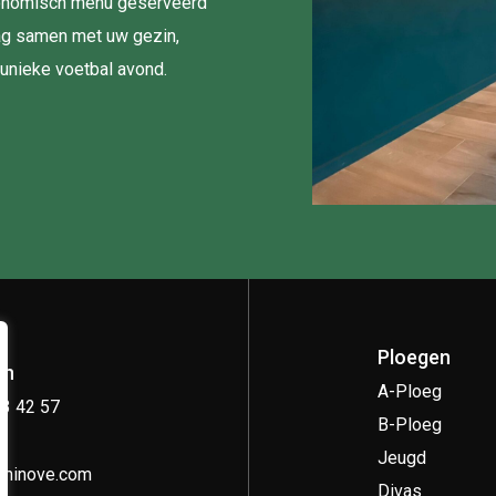
tronomisch menu geserveerd
ag samen met uw gezin,
 unieke voetbal avond.
Ploegen
on
A-Ploeg
33 42 57
B-Ploeg
Jeugd
kninove.com
Divas