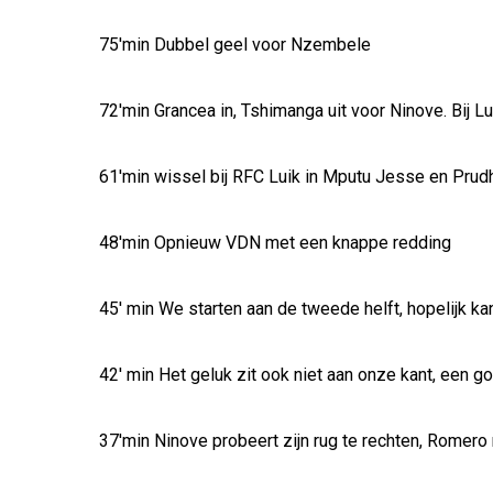
75'min Dubbel geel voor Nzembele
72'min Grancea in, Tshimanga uit voor Ninove. Bij Lu
61'min wissel bij RFC Luik in Mputu Jesse en Pr
48'min Opnieuw VDN met een knappe redding
45' min We starten aan de tweede helft, hopelijk 
42' min Het geluk zit ook niet aan onze kant, een 
37'min Ninove probeert zijn rug te rechten, Romero