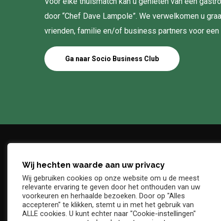
Voor elke thuismatch kan u genieten van een gas
door “Chef Dave Lampole”. We verwelkomen u gra
vrienden, familie en/of business partners voor een
Ga naar Socio Business Club
Wij hechten waarde aan uw privacy
Adres
Telefo
Wij gebruiken cookies op onze website om u de meest
Denderstraat, z/n
+32 54 
relevante ervaring te geven door het onthouden van uw
E-mail
voorkeuren en herhaalde bezoeken. Door op "Alles
9402 Ninove
accepteren" te klikken, stemt u in met het gebruik van
info@kv
ALLE cookies. U kunt echter naar "Cookie-instellingen"