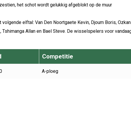
 zestien, het schot wordt gelukkig afgeblokt op de muur
t volgende elftal: Van Den Noortgaete Kevin, Djoum Boris, Ozka
ef, Tshimanga Allan en Bael Steve. De wisselspelers voor vandaag
d
Competitie
0
A-ploeg