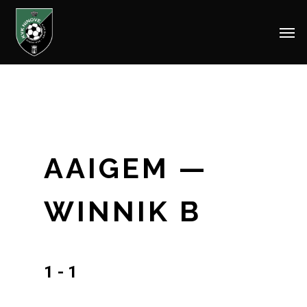
Men
Skip
to
main
content
AAIGEM —
WINNIK B
1 - 1