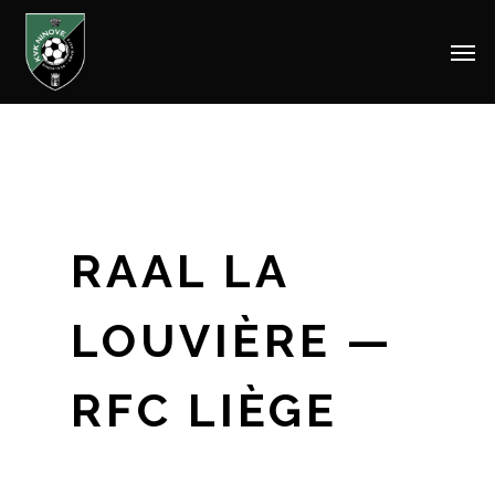
Men
Skip
to
main
content
RAAL LA
LOUVIÈRE —
RFC LIÈGE