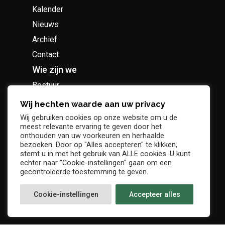
Kalender
Nieuws
Archief
Contact
Wie zijn we
Bestuur
Geschiedenis
Wij hechten waarde aan uw privacy
Supportersclub
Wij gebruiken cookies op onze website om u de
meest relevante ervaring te geven door het
Socio Business Club
onthouden van uw voorkeuren en herhaalde
bezoeken. Door op "Alles accepteren" te klikken,
stemt u in met het gebruik van ALLE cookies. U kunt
echter naar "Cookie-instellingen" gaan om een
gecontroleerde toestemming te geven.
Tickets / abonnementen
Cookie-instellingen
Accepteer alles