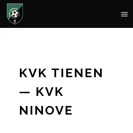
Men
Skip
to
main
content
KVK TIENEN
— KVK
NINOVE