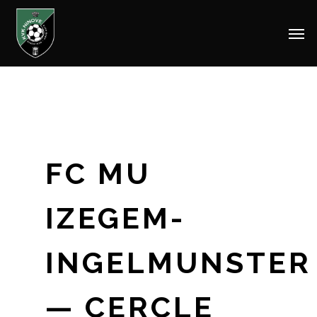
Men
Skip
to
main
content
FC MU
IZEGEM-
INGELMUNSTER
— CERCLE