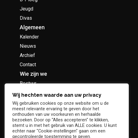
Jeugd
Divas
Algemeen
Kalender
Nieuws
Archief
Contact
Wie zijn we
Bestuur
Geschiedenis
Wij hechten waarde aan uw privacy
Supportersclub
Wij gebruiken cookies op onze website om u de
meest relevante ervaring te geven door het
Socio Business Club
onthouden van uw voorkeuren en herhaalde
bezoeken. Door op "Alles accepteren" te klikken,
stemt u in met het gebruik van ALLE cookies. U kunt
echter naar "Cookie-instellingen" gaan om een
gecontroleerde toestemming te geven.