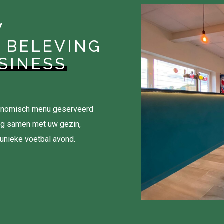
W
 BELEVING
SINESS
tronomisch menu geserveerd
ag samen met uw gezin,
 unieke voetbal avond.