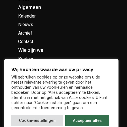
Algemeen
Kalender
Nieuws
Archief
Contact
Wie zijn we
Bestuur
Geschiedenis
Wij hechten waarde aan uw privacy
Supportersclub
Wij gebruiken cookies op onze website om u de
meest relevante ervaring te geven door het
Socio Business Club
onthouden van uw voorkeuren en herhaalde
bezoeken. Door op "Alles accepteren" te klikken,
stemt u in met het gebruik van ALLE cookies. U kunt
echter naar "Cookie-instellingen" gaan om een
gecontroleerde toestemming te geven.
Tickets / abonnementen
Cookie-instellingen
Accepteer alles