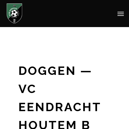
Men
Skip
to
main
content
DOGGEN —
VC
EENDRACHT
HOUTEM B