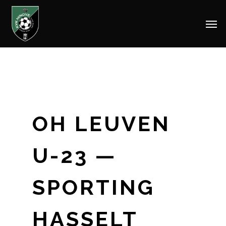
Men
Skip
to
main
content
OH LEUVEN
U-23 —
SPORTING
HASSELT