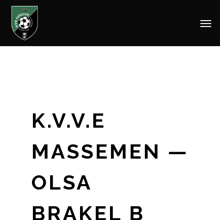
Men
Skip
to
main
content
K.V.V.E
MASSEMEN —
OLSA
BRAKEL B