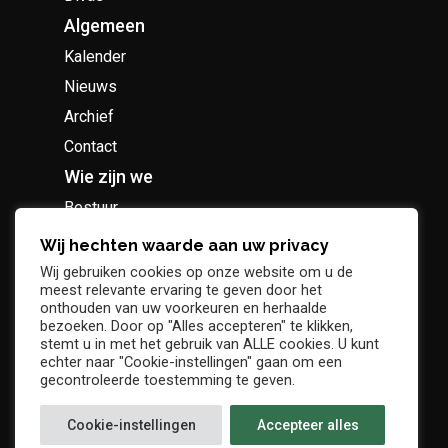
Algemeen
Kalender
Nieuws
Archief
Contact
Wie zijn we
Bestuur
Geschiedenis
Wij hechten waarde aan uw privacy
Supportersclub
Wij gebruiken cookies op onze website om u de
meest relevante ervaring te geven door het
Socio Business Club
onthouden van uw voorkeuren en herhaalde
bezoeken. Door op "Alles accepteren" te klikken,
stemt u in met het gebruik van ALLE cookies. U kunt
echter naar "Cookie-instellingen" gaan om een
gecontroleerde toestemming te geven.
Tickets / abonnementen
Cookie-instellingen
Accepteer alles