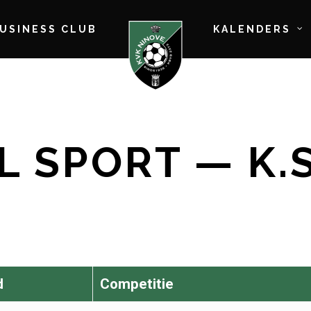
BUSINESS CLUB
KALENDERS
 SPORT — K.S
d
Competitie