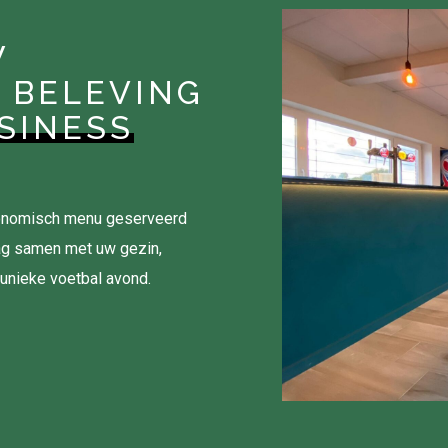
W
 BELEVING
SINESS
tronomisch menu geserveerd
ag samen met uw gezin,
 unieke voetbal avond.