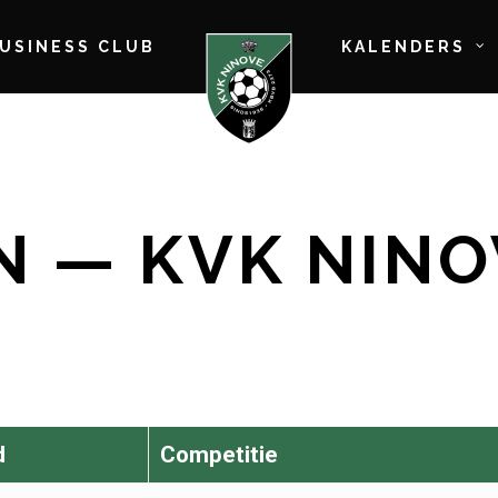
BUSINESS CLUB
KALENDERS
N — KVK NIN
d
Competitie