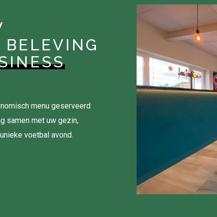
W
 BELEVING
SINESS
tronomisch menu geserveerd
ag samen met uw gezin,
 unieke voetbal avond.