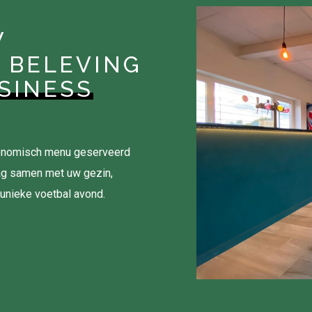
W
 BELEVING
SINESS
tronomisch menu geserveerd
ag samen met uw gezin,
 unieke voetbal avond.