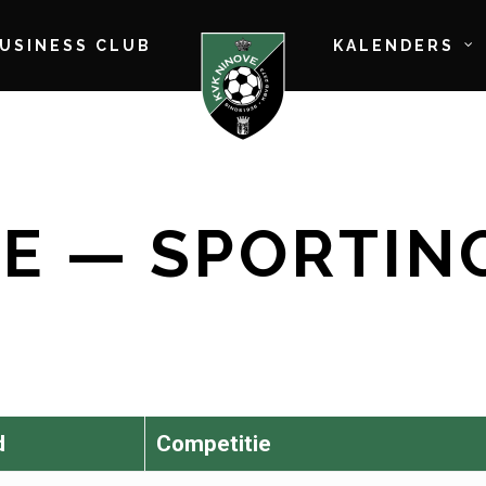
BUSINESS CLUB
KALENDERS
E — SPORTIN
d
Competitie