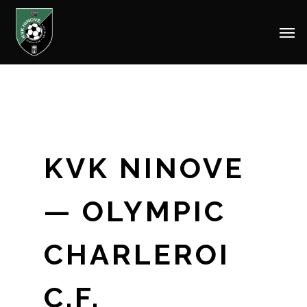
Men
Skip
to
main
content
KVK NINOVE
— OLYMPIC
CHARLEROI
C.F.