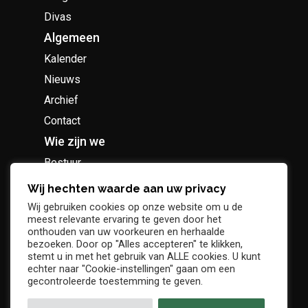
Divas
Algemeen
Kalender
Nieuws
Archief
Contact
Wie zijn we
Bestuur
Geschiedenis
Wij hechten waarde aan uw privacy
Supportersclub
Wij gebruiken cookies op onze website om u de
meest relevante ervaring te geven door het
Socio Business Club
onthouden van uw voorkeuren en herhaalde
bezoeken. Door op "Alles accepteren" te klikken,
stemt u in met het gebruik van ALLE cookies. U kunt
echter naar "Cookie-instellingen" gaan om een
gecontroleerde toestemming te geven.
Tickets / abonnementen