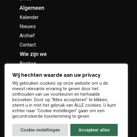
Algemeen
Kalender
Nieuws
Archief
Contact
Wie zijn we
Bestuur
Geschiedenis
Wij hechten waarde aan uw privacy
Supportersclub
Wij gebruiken cookies op onze website om u de
meest relevante ervaring te geven door het
Socio Business Club
onthouden van uw voorkeuren en herhaalde
bezoeken. Door op "Alles accepteren" te klikken,
stemt u in met het gebruik van ALLE cookies. U kunt
echter naar "Cookie-instellingen" gaan om een
gecontroleerde toestemming te geven.
Tickets / abonnementen
Cookie-instellingen
Accepteer alles