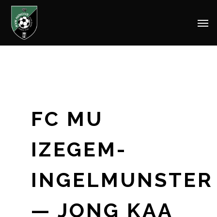
Men
Skip
to
main
content
FC MU
IZEGEM-
INGELMUNSTER
— JONG KAA