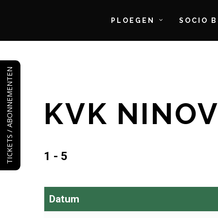
PLOEGEN
SOCIO 
Skip
to
TICKETS / ABONNEMENTEN
main
content
KVK NINOV
1 - 5
Datum