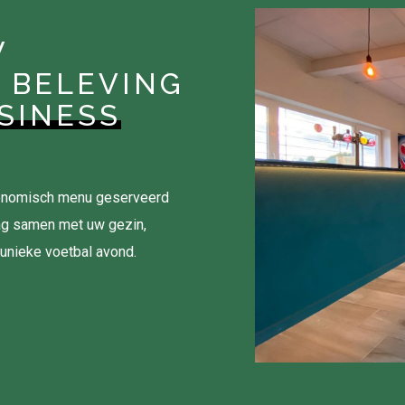
W
 BELEVING
SINESS
tronomisch menu geserveerd
ag samen met uw gezin,
 unieke voetbal avond.