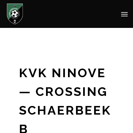
Men
Skip
to
main
content
KVK NINOVE
— CROSSING
SCHAERBEEK
B