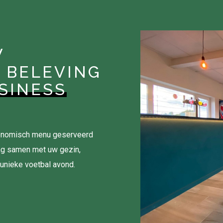
W
 BELEVING
SINESS
tronomisch menu geserveerd
ag samen met uw gezin,
 unieke voetbal avond.