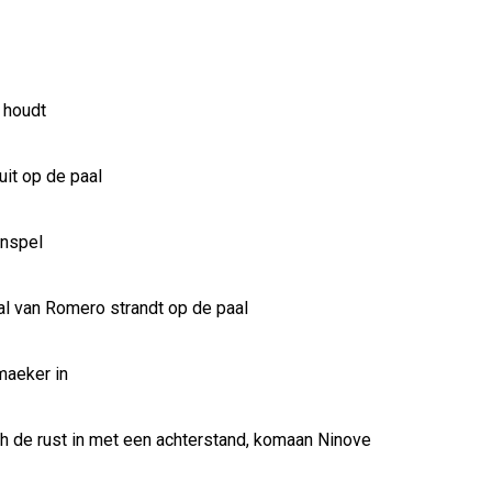
 houdt
it op de paal
enspel
l van Romero strandt op de paal
maeker in
h de rust in met een achterstand, komaan Ninove