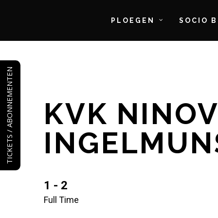
PLOEGEN
SOCIO 
Skip
to
TICKETS / ABONNEMENTEN
main
content
KVK NINOV
INGELMUN
1 - 2
Full Time