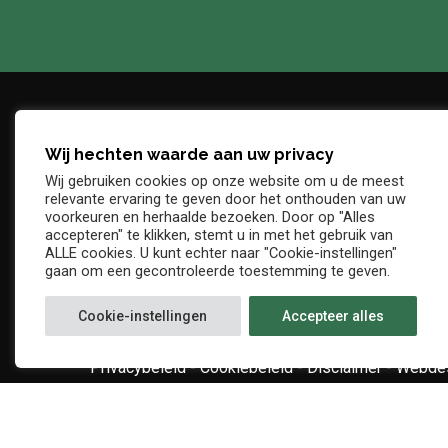
Wij hechten waarde aan uw privacy
Adres
Telefo
Wij gebruiken cookies op onze website om u de meest
Denderstraat, z/n
+32 54 
relevante ervaring te geven door het onthouden van uw
E-mail
voorkeuren en herhaalde bezoeken. Door op "Alles
9402 Ninove
accepteren" te klikken, stemt u in met het gebruik van
info@kv
ALLE cookies. U kunt echter naar "Cookie-instellingen"
gaan om een gecontroleerde toestemming te geven.
Cookie-instellingen
Accepteer alles
Privacybeleid
-
Cookiebeleid
-
Disclaimer
-
Webdes