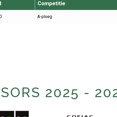
d
Competitie
0
A-ploeg
ORS 2025 - 20