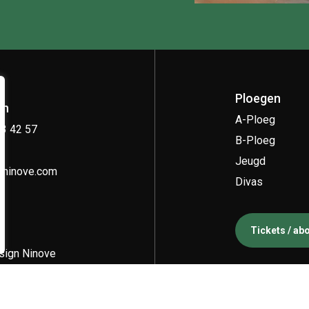
Ploegen
on
A-Ploeg
33 42 57
B-Ploeg
Jeugd
kninove.com
Divas
Tickets / a
ign Ninove