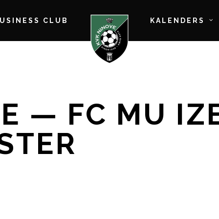
BUSINESS CLUB
KALENDERS
E — FC MU IZ
STER