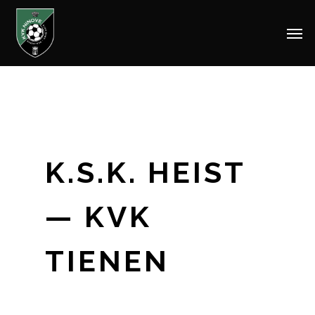
Men
Skip
to
main
content
K.S.K. HEIST
— KVK
TIENEN