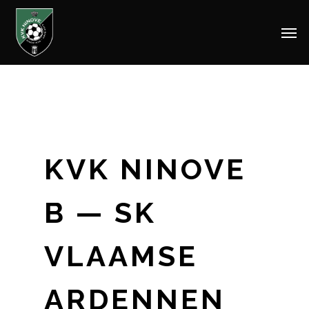
Men
Skip
to
main
content
KVK NINOVE
B — SK
VLAAMSE
ARDENNEN