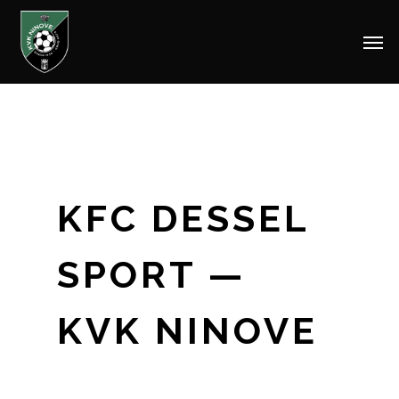
Men
Skip
to
main
content
KFC DESSEL
SPORT —
KVK NINOVE