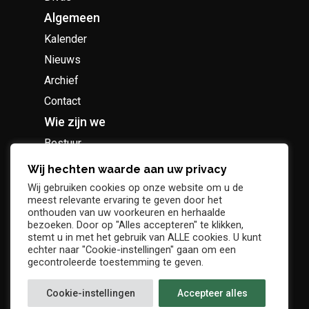
Algemeen
Kalender
Nieuws
Archief
Contact
Wie zijn we
Bestuur
Geschiedenis
Wij hechten waarde aan uw privacy
Supportersclub
Wij gebruiken cookies op onze website om u de
meest relevante ervaring te geven door het
Socio Business Club
onthouden van uw voorkeuren en herhaalde
bezoeken. Door op "Alles accepteren" te klikken,
stemt u in met het gebruik van ALLE cookies. U kunt
echter naar "Cookie-instellingen" gaan om een
gecontroleerde toestemming te geven.
Tickets / abonnementen
Cookie-instellingen
Accepteer alles