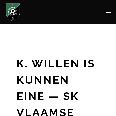
Men
Skip
to
main
content
K. WILLEN IS
KUNNEN
EINE — SK
VLAAMSE