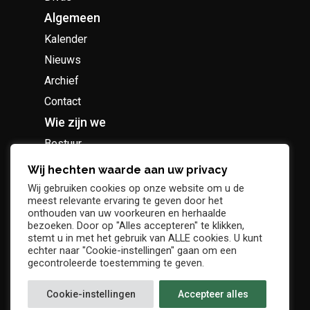
Algemeen
Kalender
Nieuws
Archief
Contact
Wie zijn we
Bestuur
Geschiedenis
Wij hechten waarde aan uw privacy
Supportersclub
Wij gebruiken cookies op onze website om u de
meest relevante ervaring te geven door het
Socio Business Club
onthouden van uw voorkeuren en herhaalde
bezoeken. Door op "Alles accepteren" te klikken,
stemt u in met het gebruik van ALLE cookies. U kunt
echter naar "Cookie-instellingen" gaan om een
gecontroleerde toestemming te geven.
Tickets / abonnementen
Cookie-instellingen
Accepteer alles