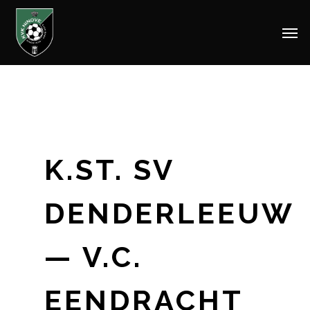
Men
Skip
to
main
content
K.ST. SV
DENDERLEEUW
— V.C.
EENDRACHT