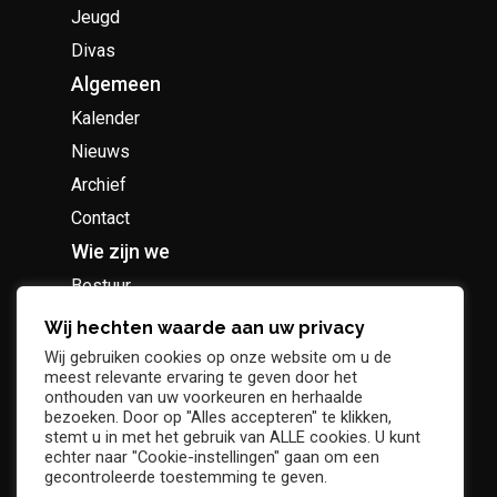
Jeugd
Divas
Algemeen
Kalender
Nieuws
Archief
Contact
Wie zijn we
Bestuur
Geschiedenis
Wij hechten waarde aan uw privacy
Supportersclub
Wij gebruiken cookies op onze website om u de
meest relevante ervaring te geven door het
Socio Business Club
onthouden van uw voorkeuren en herhaalde
bezoeken. Door op "Alles accepteren" te klikken,
stemt u in met het gebruik van ALLE cookies. U kunt
echter naar "Cookie-instellingen" gaan om een
gecontroleerde toestemming te geven.