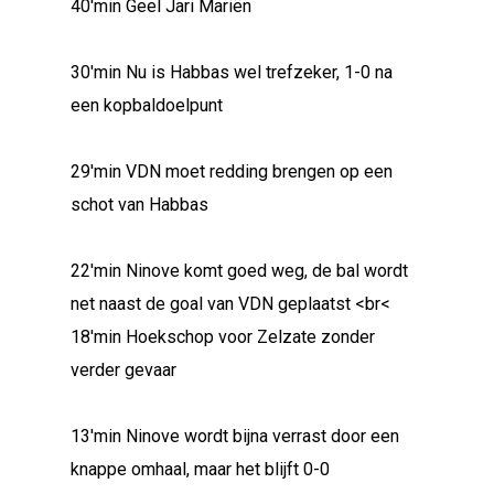
40'min Geel Jari Mariën
30'min Nu is Habbas wel trefzeker, 1-0 na
een kopbaldoelpunt
29'min VDN moet redding brengen op een
schot van Habbas
22'min Ninove komt goed weg, de bal wordt
net naast de goal van VDN geplaatst <br<
18'min Hoekschop voor Zelzate zonder
verder gevaar
13'min Ninove wordt bijna verrast door een
knappe omhaal, maar het blijft 0-0