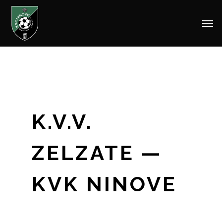
Men
Skip
to
main
content
K.V.V.
ZELZATE —
KVK NINOVE