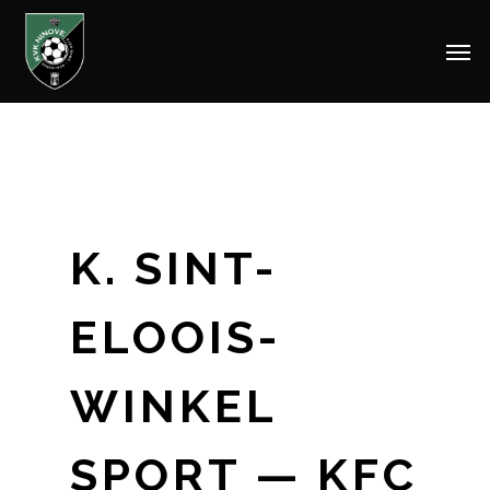
Men
Skip
to
main
content
K. SINT-
ELOOIS-
WINKEL
SPORT — KFC