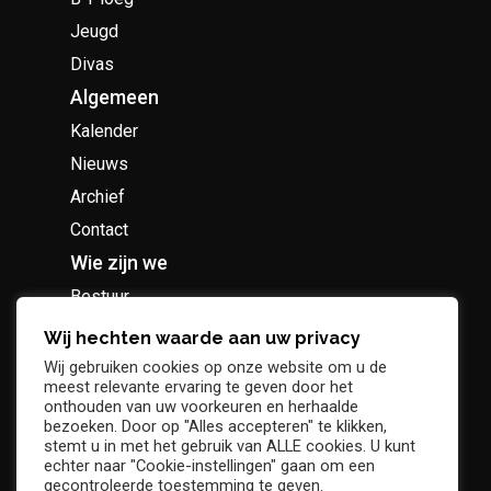
Jeugd
Divas
Algemeen
Kalender
Nieuws
Archief
Contact
Wie zijn we
Bestuur
Geschiedenis
Wij hechten waarde aan uw privacy
Supportersclub
Wij gebruiken cookies op onze website om u de
meest relevante ervaring te geven door het
Socio Business Club
onthouden van uw voorkeuren en herhaalde
bezoeken. Door op "Alles accepteren" te klikken,
stemt u in met het gebruik van ALLE cookies. U kunt
echter naar "Cookie-instellingen" gaan om een
gecontroleerde toestemming te geven.